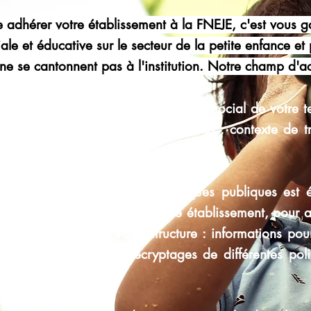
e adhérer votre établissement à la FNEJE,
c'est vous g
iale et éducative sur le
secteur de la petite enfance et
s ne se cantonnent pas à
l'institution. Notre champ d'a
lissement dans le champ éducatif et social de votre ter
s sur le contexte de vos partenaires : contexte de tra
 à jour sur les différentes politiques publiques est
tidien dans la gestion de votre établissement, pour 
 mieux faire vivre votre structure : informations pou
en place de projets, décryptages de différentes pol
...), entres autres.