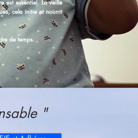
 est essentiel. La veille
s, cela initie et nourrit
rdre de temps.
nsable "