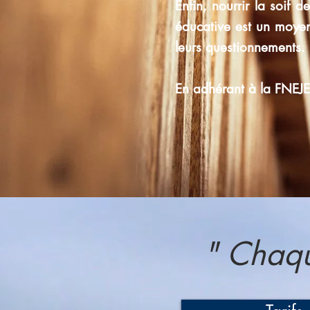
Enfin, nourrir la soif d
éducative est un moyen 
leurs questionnements.
En adhérant à la FNEJE
" Chaqu