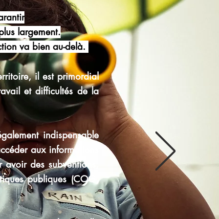
arantir
 plus largement.
ction va bien au-delà.
ritoire, il est primordial
vail et difficultés de la
 également indispensable
accéder aux informations
r avoir des subventions,
itiques publiques (COG,